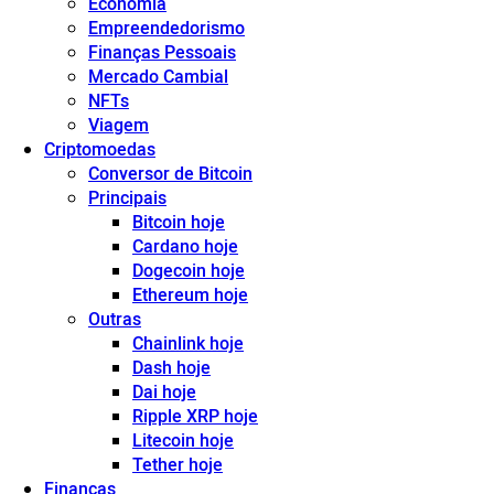
Economia
Empreendedorismo
Finanças Pessoais
Mercado Cambial
NFTs
Viagem
Criptomoedas
Conversor de Bitcoin
Principais
Bitcoin hoje
Cardano hoje
Dogecoin hoje
Ethereum hoje
Outras
Chainlink hoje
Dash hoje
Dai hoje
Ripple XRP hoje
Litecoin hoje
Tether hoje
Finanças