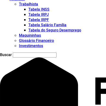
Trabalhista
Tabela INSS
Tabela IRPJ
Tabela IRPF
Tabela Salário Família
Tabela do Seguro Desemprego
Maquininhas
Glossário Financeiro
Investimentos
Buscar