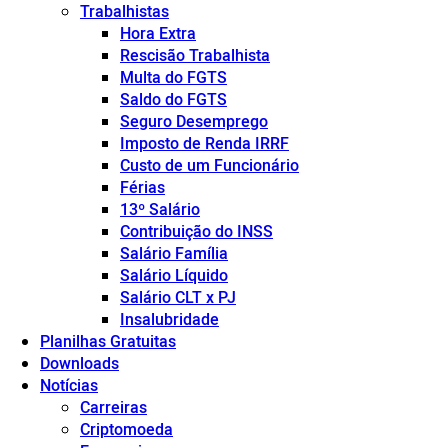
Trabalhistas
Hora Extra
Rescisão Trabalhista
Multa do FGTS
Saldo do FGTS
Seguro Desemprego
Imposto de Renda IRRF
Custo de um Funcionário
Férias
13º Salário
Contribuição do INSS
Salário Família
Salário Líquido
Salário CLT x PJ
Insalubridade
Planilhas Gratuitas
Downloads
Notícias
Carreiras
Criptomoeda