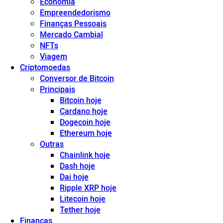
Economia
Empreendedorismo
Finanças Pessoais
Mercado Cambial
NFTs
Viagem
Criptomoedas
Conversor de Bitcoin
Principais
Bitcoin hoje
Cardano hoje
Dogecoin hoje
Ethereum hoje
Outras
Chainlink hoje
Dash hoje
Dai hoje
Ripple XRP hoje
Litecoin hoje
Tether hoje
Finanças