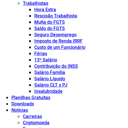
Trabalhistas
Hora Extra
Rescisão Trabalhista
Multa do FGTS
Saldo do FGTS
Seguro Desemprego
Imposto de Renda IRRF
Custo de um Funcionário
Férias
13º Salário
Contribuição do INSS
Salário Família
Salário Líquido
Salário CLT x PJ
Insalubridade
Planilhas Gratuitas
Downloads
Notícias
Carreiras
Criptomoeda