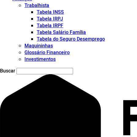
Trabalhista
Tabela INSS
Tabela IRPJ
Tabela IRPF
Tabela Salário Família
Tabela do Seguro Desemprego
Maquininhas
Glossário Financeiro
Investimentos
Buscar