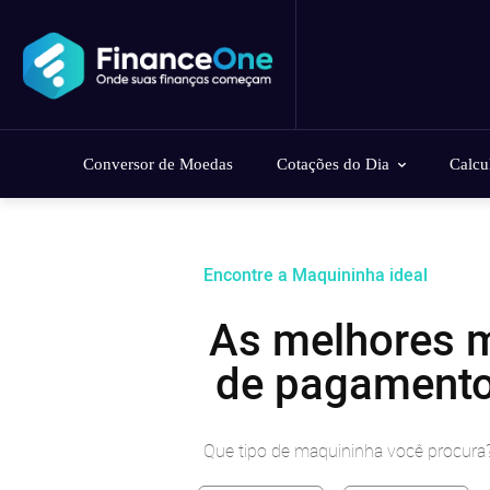
Conversor de Moedas
Cotações do Dia
Calcu
Encontre a Maquininha ideal
As melhores 
de pagamento
Que tipo de maquininha você procura