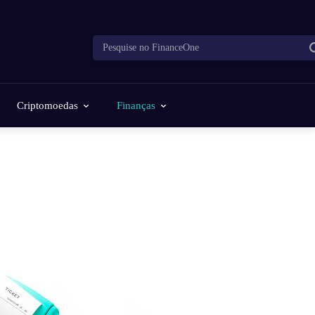
Pesquise no FinanceOne
Criptomoedas
Finanças