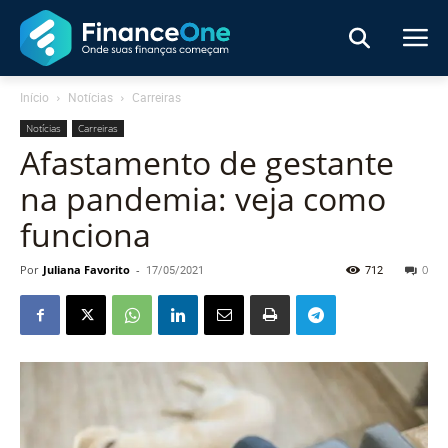
Início
Notícias
Carreiras
Notícias
Carreiras
Afastamento de gestante
na pandemia: veja como
funciona
Por
Juliana Favorito
-
17/05/2021
712
0