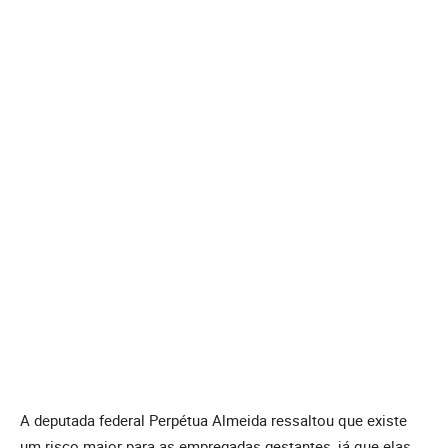
A deputada federal Perpétua Almeida ressaltou que existe
um risco maior para as empregadas gestantes, já que elas