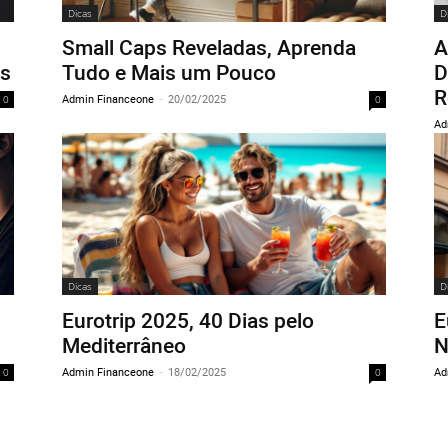
Dicas
D
Small Caps Reveladas, Aprenda
A
is
Tudo e Mais um Pouco
D
R
Admin Financeone
-
20/02/2025
0
0
Ad
Dicas
D
Eurotrip 2025, 40 Dias pelo
E
Mediterrâneo
N
Admin Financeone
-
18/02/2025
Ad
0
0