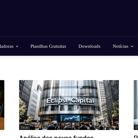
ladoras
Planilhas Gratuitas
Downloads
Notícias
Dicas
D
Análise dos novos fundos
P