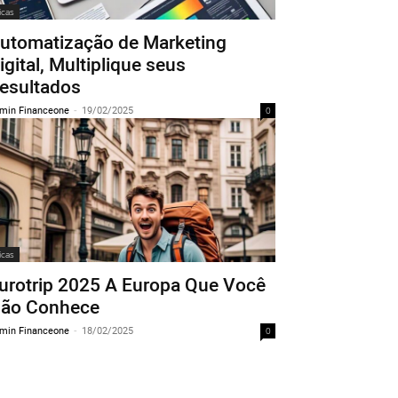
icas
utomatização de Marketing
igital, Multiplique seus
esultados
min Financeone
-
19/02/2025
0
icas
urotrip 2025 A Europa Que Você
ão Conhece
min Financeone
-
18/02/2025
0