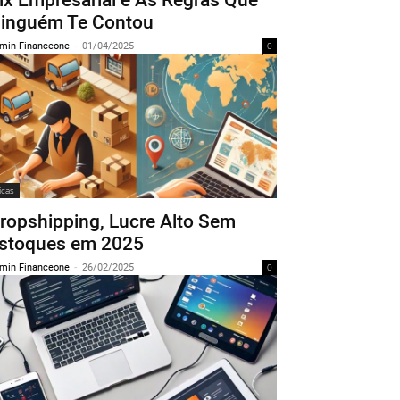
inguém Te Contou
min Financeone
-
01/04/2025
0
icas
ropshipping, Lucre Alto Sem
stoques em 2025
min Financeone
-
26/02/2025
0