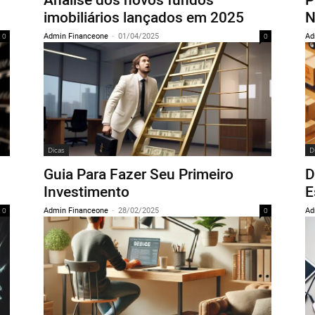
imobiliários lançados em 2025
N
Admin Financeone
-
01/04/2025
Ad
0
0
Dicas
D
Guia Para Fazer Seu Primeiro
D
Investimento
E
Admin Financeone
-
28/02/2025
Ad
0
0