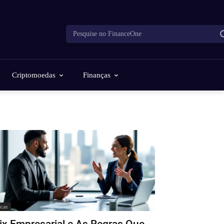
Pesquise no FinanceOne
Criptomoedas
Finanças
icas
ix Empresarial e As Regras Que