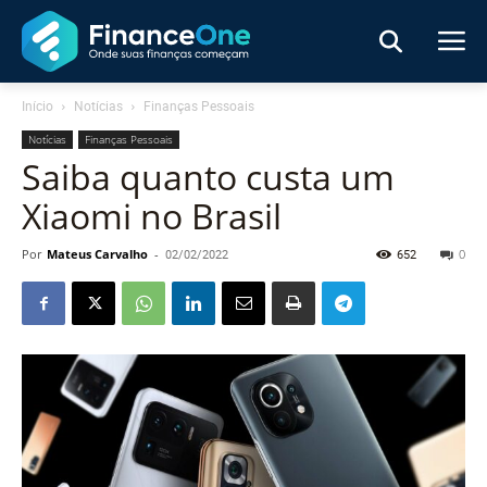
Início
Notícias
Finanças Pessoais
Notícias
Finanças Pessoais
Saiba quanto custa um
Xiaomi no Brasil
Por
Mateus Carvalho
-
02/02/2022
652
0