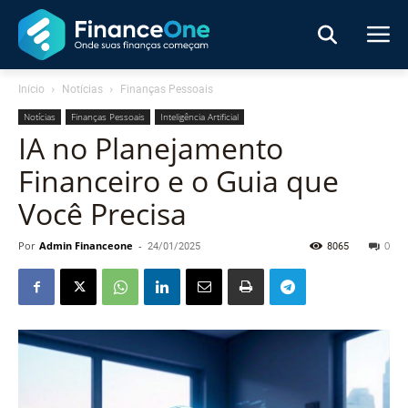
Início
Notícias
Finanças Pessoais
Notícias
Finanças Pessoais
Inteligência Artificial
IA no Planejamento
Financeiro e o Guia que
Você Precisa
Por
Admin Financeone
-
24/01/2025
8065
0