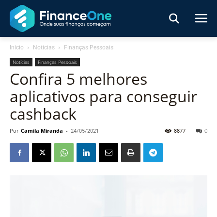
Início
Notícias
Finanças Pessoais
Notícias
Finanças Pessoais
Confira 5 melhores
aplicativos para conseguir
cashback
Por
Camila Miranda
-
24/05/2021
8877
0