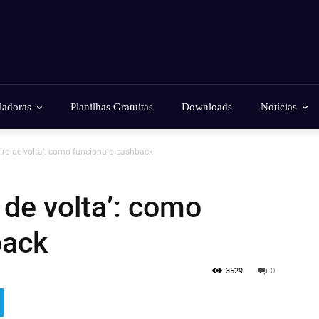
ladoras
Planilhas Gratuitas
Downloads
Notícias
iro de volta’: como funciona o cashback
 de volta’: como
back
3529
0