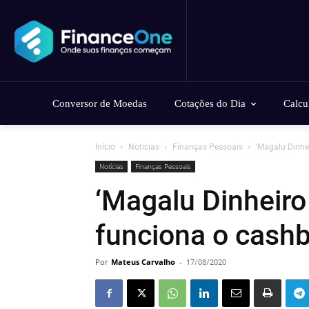
Conversor de Moedas
Cotações do Dia
Calcu
Início
Notícias
Finanças Pessoais
‘Magalu Dinhe
Notícias
Finanças Pessoais
‘Magalu Dinheiro
funciona o cash
Por
Mateus Carvalho
-
17/08/2020