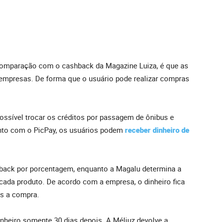
m comparação com o cashback da Magazine Luiza, é que as
empresas. De forma que o usuário pode realizar compras
possível trocar os créditos por passagem de ônibus e
anto com o PicPay, os usuários podem
receber dinheiro de
back por porcentagem, enquanto a Magalu determina a
cada produto. De acordo com a empresa, o dinheiro fica
ós a compra.
inheiro somente 30 dias depois. A Méliuz devolve a