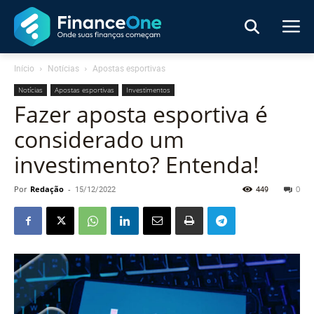
Início
Notícias
Apostas esportivas
Notícias
Apostas esportivas
Investimentos
Fazer aposta esportiva é
considerado um
investimento? Entenda!
Por
Redação
-
15/12/2022
449
0