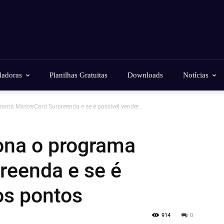
ladoras
Planilhas Gratuitas
Downloads
Notícias
ama MasterCard Surpreenda e se é possível vender...
ona o programa
reenda e se é
os pontos
914
0