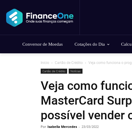
Conversor de Moedas
Cotações do Dia
Calcu
Início
Cartão de Crédito
Veja como funciona o progr
Cartão de Crédito
Notícias
Veja como funci
MasterCard Surp
possível vender 
Por
Isabella Mercedes
-
23/03/2022