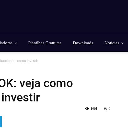
ladoras
Planilhas Gratuitas
Downloads
Notícias
unciona e como investir
OK: veja como
investir
1903
0