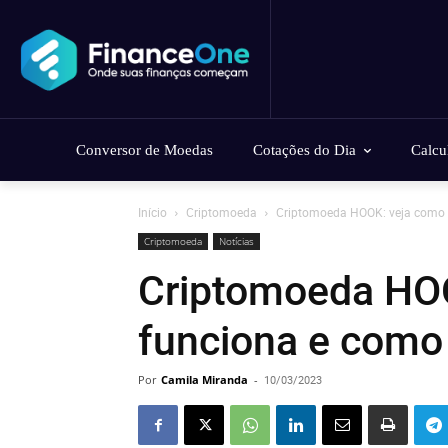
Conversor de Moedas
Cotações do Dia
Calcu
Início
Criptomoeda
Criptomoeda HOOK: veja como f
Criptomoeda
Notícias
Criptomoeda HO
funciona e como 
Por
Camila Miranda
-
10/03/2023