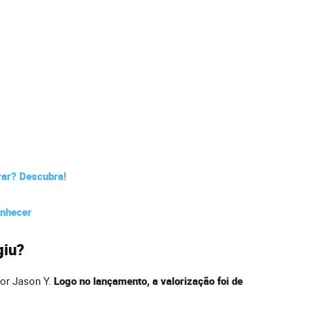
rar? Descubra!
onhecer
giu?
por Jason Y.
Logo no lançamento, a valorização foi de