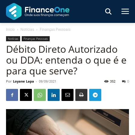
Início
Notícias
Finanças Pessoais
Notícias
Finanças Pessoais
Débito Direto Autorizado
ou DDA: entenda o que é e
para que serve?
Por
Loyane Lapa
-
09/09/2021
352
0