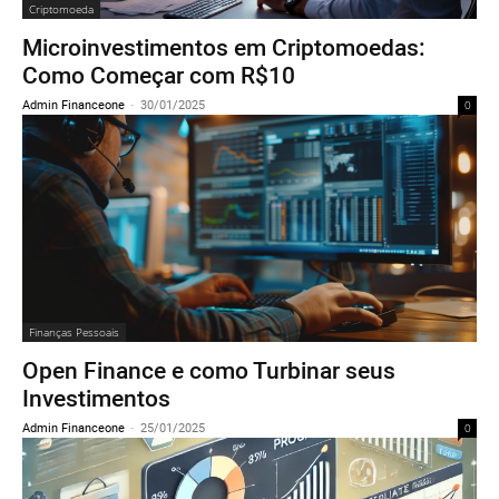
Criptomoeda
Microinvestimentos em Criptomoedas:
Como Começar com R$10
Admin Financeone
-
30/01/2025
0
Finanças Pessoais
Open Finance e como Turbinar seus
Investimentos
Admin Financeone
-
25/01/2025
0