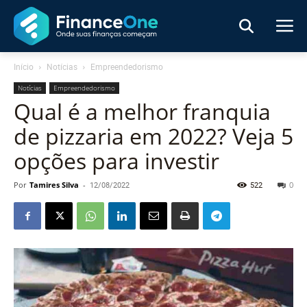
Início
Notícias
Empreendedorismo
Notícias
Empreendedorismo
Qual é a melhor franquia
de pizzaria em 2022? Veja 5
opções para investir
Por
Tamires Silva
-
12/08/2022
522
0