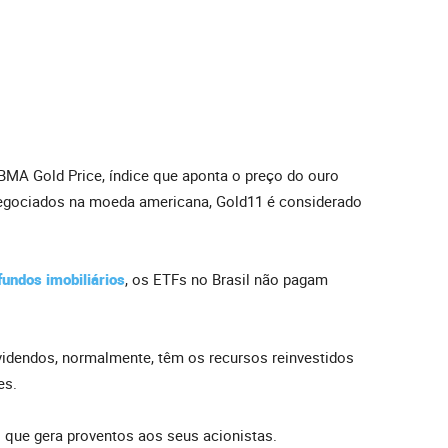
LBMA Gold Price, índice que aponta o preço do ouro
negociados na moeda americana, Gold11 é considerado
fundos imobiliários
, os ETFs no Brasil não pagam
idendos, normalmente, têm os recursos reinvestidos
es.
o que gera proventos aos seus acionistas.