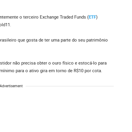
entemente o terceiro Exchange Traded Funds (
ETF
)
old11.
 brasileiro que gosta de ter uma parte do seu patrimônio
estidor não precisa obter o ouro físico e estocá-lo para
mínimo para o ativo gira em torno de R$10 por cota.
Advertisement