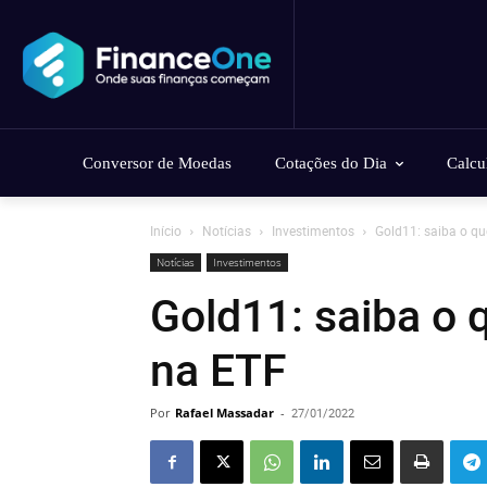
Conversor de Moedas
Cotações do Dia
Calcu
Início
Notícias
Investimentos
Gold11: saiba o qu
Notícias
Investimentos
Gold11: saiba o 
na ETF
Por
Rafael Massadar
-
27/01/2022