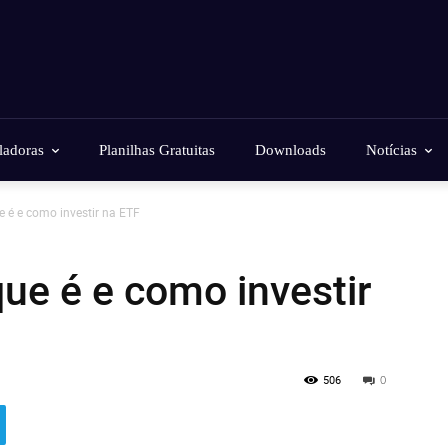
ladoras
Planilhas Gratuitas
Downloads
Notícias
e é e como investir na ETF
que é e como investir
506
0