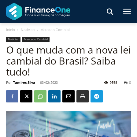
Início
Notícias
Mercado Cambial
Notícias
Mercado Cambial
O que muda com a nova lei
cambial do Brasil? Saiba
tudo!
Por
Tamires Silva
-
03/02/2023
9568
0