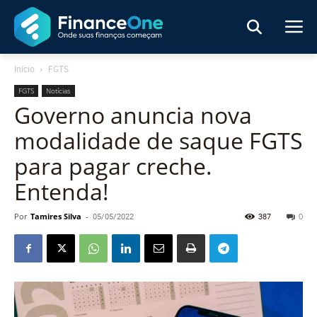
Início
FGTS
FGTS
Notícias
Governo anuncia nova
modalidade de saque FGTS
para pagar creche.
Entenda!
Por
Tamires Silva
-
05/05/2022
387
0