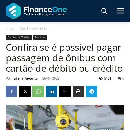
Início
Cartão de Crédito
Cartão de Crédito
Notícias
Confira se é possível pagar
passagem de ônibus com
cartão de débito ou crédito
Por
Juliana Favorito
-
26/04/2022
5121
0