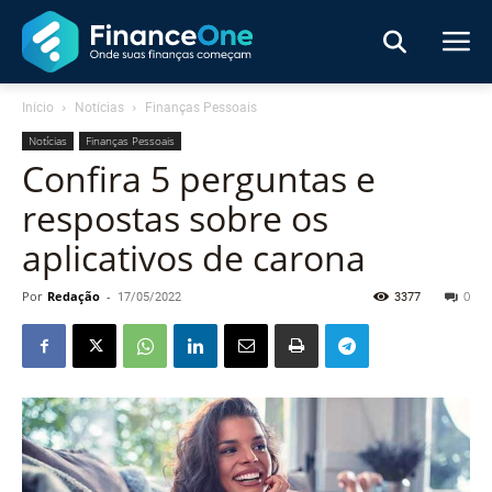
Início
Notícias
Finanças Pessoais
Notícias
Finanças Pessoais
Confira 5 perguntas e
respostas sobre os
aplicativos de carona
Por
Redação
-
17/05/2022
3377
0