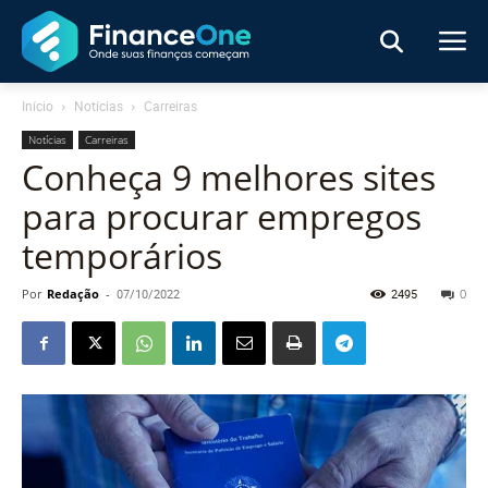
Início
Notícias
Carreiras
Notícias
Carreiras
Conheça 9 melhores sites
para procurar empregos
temporários
Por
Redação
-
07/10/2022
2495
0