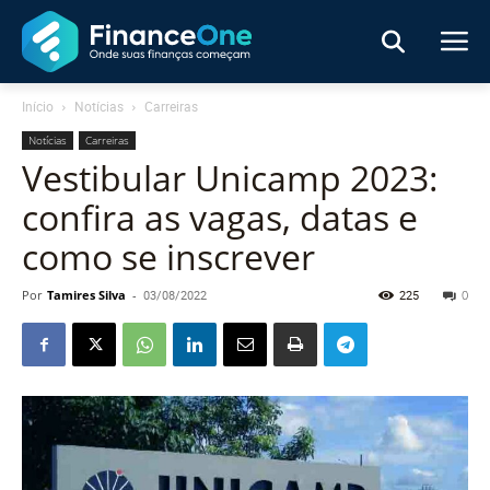
Início
Notícias
Carreiras
Notícias
Carreiras
Vestibular Unicamp 2023:
confira as vagas, datas e
como se inscrever
Por
Tamires Silva
-
03/08/2022
225
0