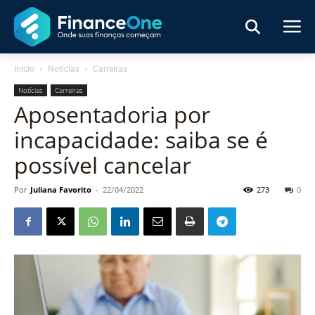
Início
Notícias
Carreiras
Notícias
Carreiras
Aposentadoria por
incapacidade: saiba se é
possível cancelar
Por
Juliana Favorito
-
22/04/2022
273
0