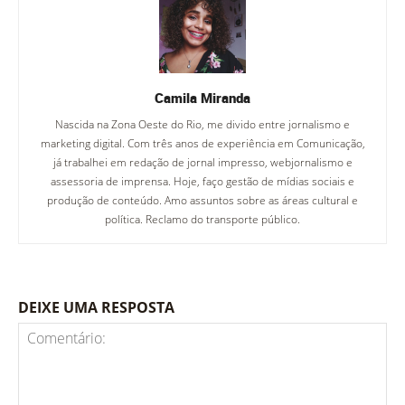
Camila Miranda
Nascida na Zona Oeste do Rio, me divido entre jornalismo e
marketing digital. Com três anos de experiência em Comunicação,
já trabalhei em redação de jornal impresso, webjornalismo e
assessoria de imprensa. Hoje, faço gestão de mídias sociais e
produção de conteúdo. Amo assuntos sobre as áreas cultural e
política. Reclamo do transporte público.
DEIXE UMA RESPOSTA