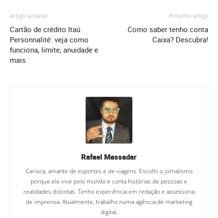
Artigo anterior
Próximo artigo
Cartão de crédito Itaú
Como saber tenho conta
Personnalité: veja como
Caixa? Descubra!
funciona, limite, anuidade e
mais
Rafael Massadar
Carioca, amante de esportes e de viagens. Escolhi o jornalismo
porque ele vive pelo mundo e conta histórias de pessoas e
realidades distintas. Tenho experiência em redação e assessoria
de imprensa. Atualmente, trabalho numa agência de marketing
digital.