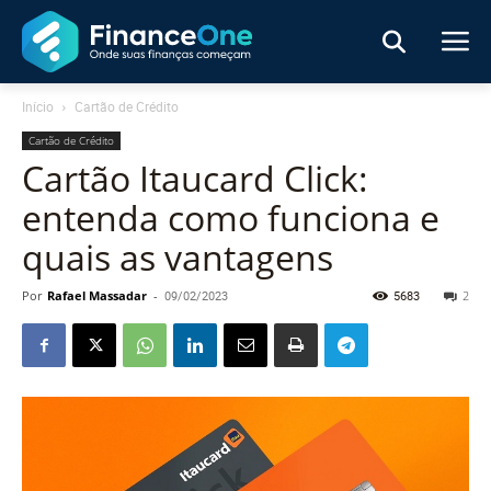
Início
Cartão de Crédito
Cartão de Crédito
Cartão Itaucard Click:
entenda como funciona e
quais as vantagens
Por
Rafael Massadar
-
09/02/2023
5683
2