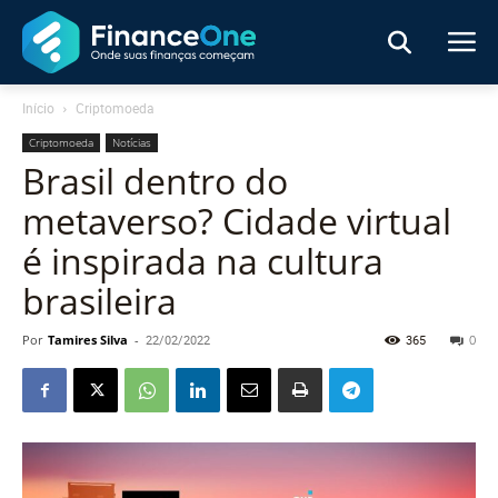
Início
Criptomoeda
Criptomoeda
Notícias
Brasil dentro do
metaverso? Cidade virtual
é inspirada na cultura
brasileira
Por
Tamires Silva
-
22/02/2022
365
0