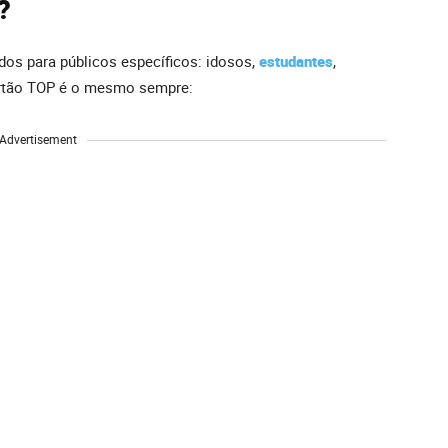
?
ados para públicos específicos: idosos,
estudantes
,
artão TOP é o mesmo sempre:
Advertisement