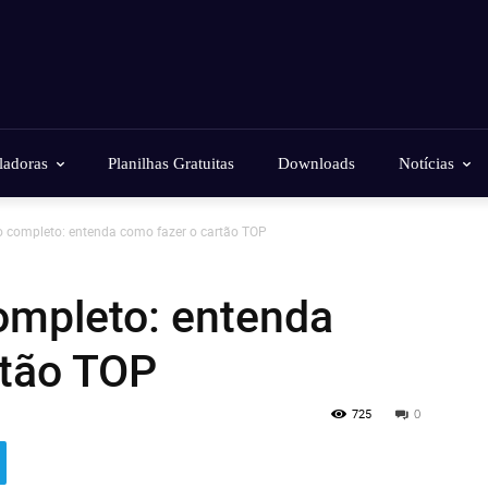
ladoras
Planilhas Gratuitas
Downloads
Notícias
 completo: entenda como fazer o cartão TOP
ompleto: entenda
rtão TOP
725
0