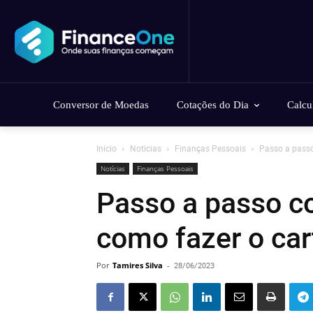
Conversor de Moedas
Cotações do Dia
Calcu
Início
Notícias
Finanças Pessoais
Passo a passo
Notícias
Finanças Pessoais
Passo a passo c
como fazer o ca
Por
Tamires Silva
-
28/06/2023