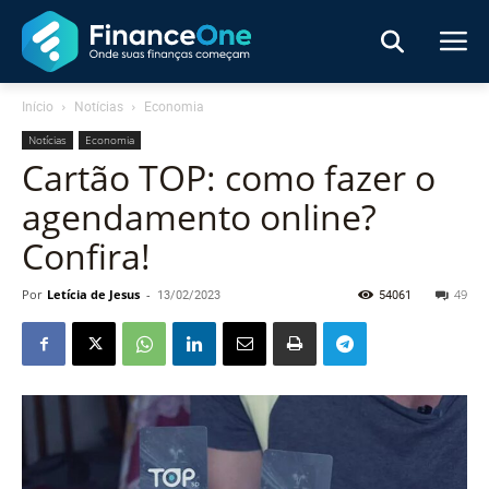
Início
Notícias
Economia
Notícias
Economia
Cartão TOP: como fazer o
agendamento online?
Confira!
Por
Letícia de Jesus
-
13/02/2023
54061
49