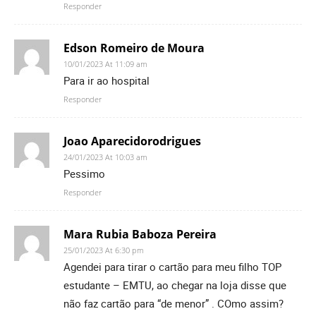
Responder
Edson Romeiro de Moura
10/01/2023 At 11:09 am
Para ir ao hospital
Responder
Joao Aparecidorodrigues
24/01/2023 At 10:03 am
Pessimo
Responder
Mara Rubia Baboza Pereira
25/01/2023 At 6:30 pm
Agendei para tirar o cartão para meu filho TOP
estudante – EMTU, ao chegar na loja disse que
não faz cartão para “de menor” . COmo assim?