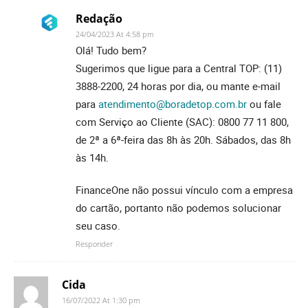
Redação
24/04/2023 At 4:58 pm
Olá! Tudo bem?
Sugerimos que ligue para a Central TOP: (11)
3888-2200, 24 horas por dia, ou mante e-mail
para
atendimento@boradetop.com.br
ou fale
com Serviço ao Cliente (SAC): 0800 77 11 800,
de 2ª a 6ª-feira das 8h às 20h. Sábados, das 8h
às 14h.
FinanceOne não possui vínculo com a empresa
do cartão, portanto não podemos solucionar
seu caso.
Responder
Cida
16/07/2022 At 1:30 pm