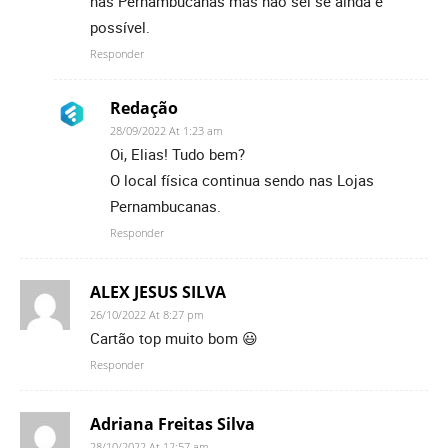
nas Pernambucanas mas nào sei se ainda é
possível.
Responder
Redação
28/09/2022 At 1:23 am
Oi, Elias! Tudo bem?
O local física continua sendo nas Lojas
Pernambucanas.
Responder
ALEX JESUS SILVA
26/10/2022 At 8:27 pm
Cartão top muito bom 😃
Responder
Adriana Freitas Silva
28/10/2022 At 12:57 am