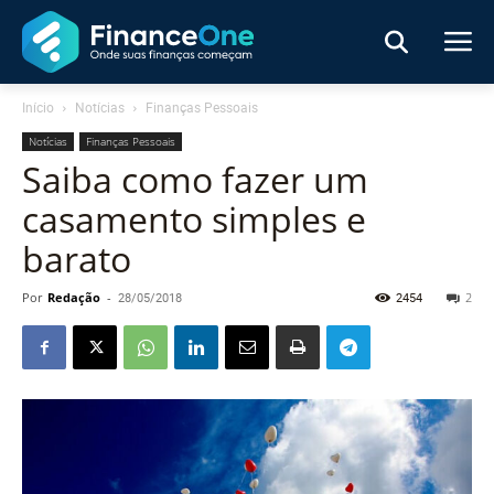
Início
Notícias
Finanças Pessoais
Notícias
Finanças Pessoais
Saiba como fazer um
casamento simples e
barato
Por
Redação
-
28/05/2018
2454
2