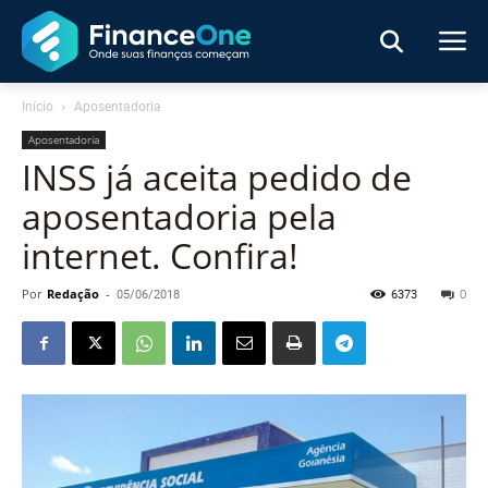
Início
Aposentadoria
Aposentadoria
INSS já aceita pedido de
aposentadoria pela
internet. Confira!
Por
Redação
-
05/06/2018
6373
0