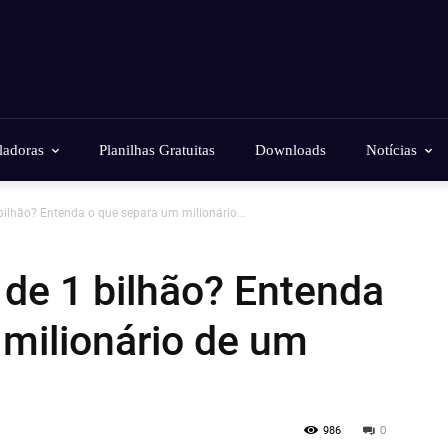
ladoras
Planilhas Gratuitas
Downloads
Notícias
ilhão? Entenda o que separa um milionário...
de 1 bilhão? Entenda
milionário de um
986
0