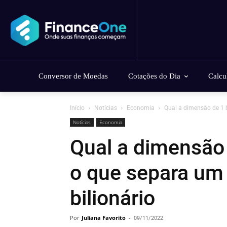
Conversor de Moedas
Cotações do Dia
Calcu
Início
Notícias
Economia
Qual a dimensão de 1 b
Notícias
Economia
Qual a dimensão 
o que separa um 
bilionário
Por
Juliana Favorito
-
09/11/2022