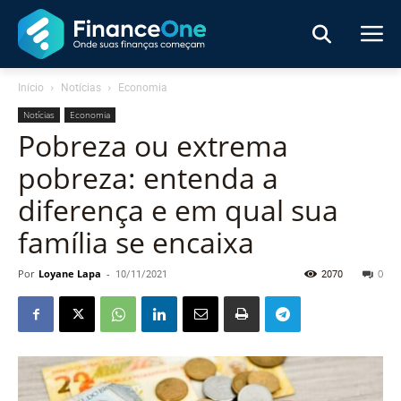
Início
Notícias
Economia
Notícias
Economia
Pobreza ou extrema
pobreza: entenda a
diferença e em qual sua
família se encaixa
Por
Loyane Lapa
-
10/11/2021
2070
0