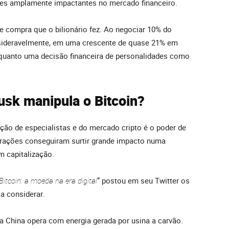
ões amplamente impactantes no mercado financeiro.
te compra que o bilionário fez. Ao negociar 10% do
nsideravelmente, em uma crescente de quase 21% em
 quanto uma decisão financeira de personalidades como
usk manipula o Bitcoin?
o de especialistas e do mercado cripto é o poder de
arações conseguiram surtir grande impacto numa
m capitalização.
Bitcoin: a moeda na era digital
” postou em seu Twitter os
a considerar.
a China opera com energia gerada por usina a carvão.