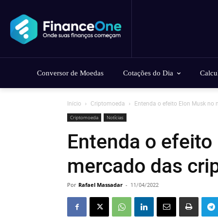
Conversor de Moedas
Cotações do Dia
Calcu
Início
Criptomoeda
Entenda o efeito Elon Musk no
Criptomoeda
Notícias
Entenda o efeito
mercado das cr
Por
Rafael Massadar
-
11/04/2022