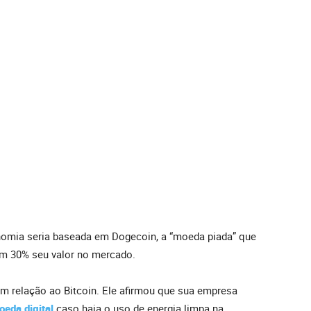
nomia seria baseada em Dogecoin, a “moeda piada” que
em 30% seu valor no mercado.
em relação ao Bitcoin. Ele afirmou que sua empresa
eda digital
caso haja o uso de energia limpa na