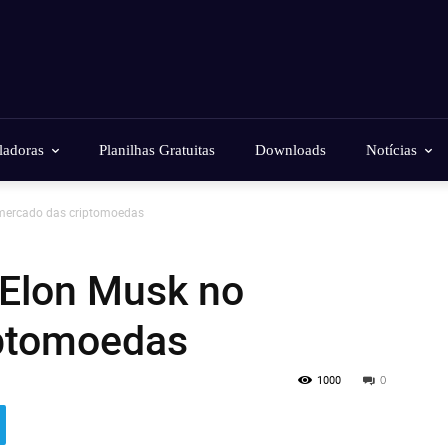
ladoras
Planilhas Gratuitas
Downloads
Notícias
 mercado das criptomoedas
 Elon Musk no
iptomoedas
1000
0