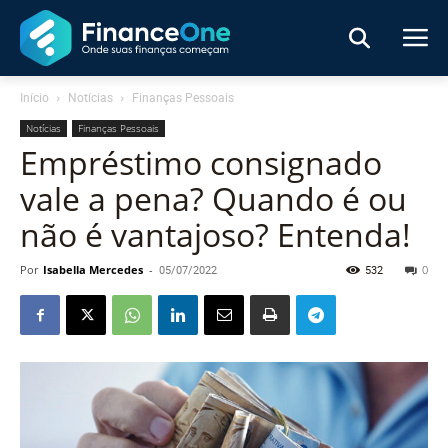
Início
Notícias
Finanças Pessoais
Notícias
Finanças Pessoais
Empréstimo consignado
vale a pena? Quando é ou
não é vantajoso? Entenda!
Por
Isabella Mercedes
-
05/07/2022
532
0