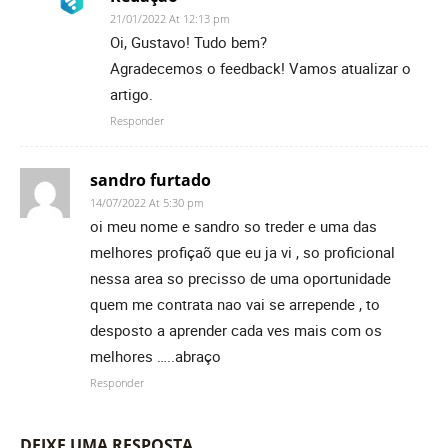
21/01/2022 At 12:13 pm
Oi, Gustavo! Tudo bem?
Agradecemos o feedback! Vamos atualizar o
artigo.
Responder
sandro furtado
14/07/2022 At 5:30 pm
oi meu nome e sandro so treder e uma das
melhores profiçaõ que eu ja vi , so proficional
nessa area so precisso de uma oportunidade
quem me contrata nao vai se arrepende , to
desposto a aprender cada ves mais com os
melhores …..abraço
Responder
DEIXE UMA RESPOSTA