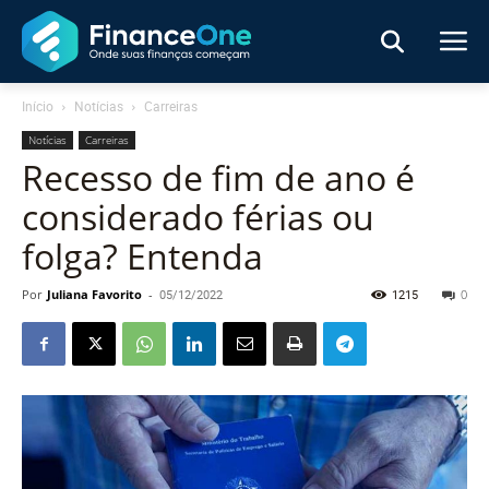
Início
Notícias
Carreiras
Notícias
Carreiras
Recesso de fim de ano é
considerado férias ou
folga? Entenda
Por
Juliana Favorito
-
05/12/2022
1215
0