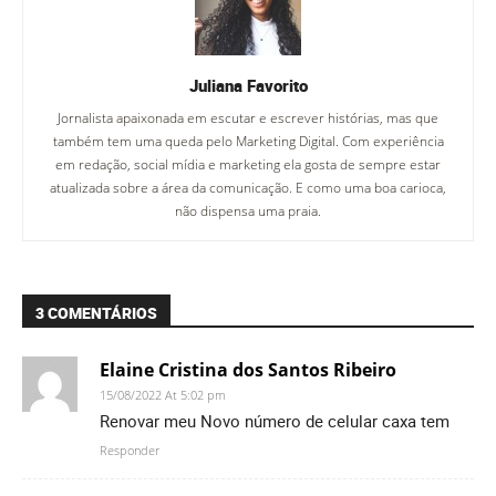
Juliana Favorito
Jornalista apaixonada em escutar e escrever histórias, mas que
também tem uma queda pelo Marketing Digital. Com experiência
em redação, social mídia e marketing ela gosta de sempre estar
atualizada sobre a área da comunicação. E como uma boa carioca,
não dispensa uma praia.
3 COMENTÁRIOS
Elaine Cristina dos Santos Ribeiro
15/08/2022 At 5:02 pm
Renovar meu Novo número de celular caxa tem
Responder