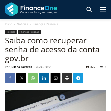
Início
Notícias
Finanças Pessoais
Notícias
Finanças Pessoais
Saiba como recuperar
senha de acesso da conta
gov.br
Por
Juliana Favorito
-
30/03/2022
876
3