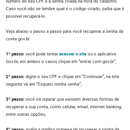
número do seu CPF e a senha criada na hora do cadastro.
Caso você não se lembre qual é o código criado, saiba que é
possível recuperá-lo.
Veja abaixo o passo a passo para você recuperar a senha da
conta gov.br.
1º passo:
você pode tentar
acessar o site
ou o aplicativo
Gov.br, em ambos o casos clique em “entrar com gov.br”;
2º passo:
digite o seu CPF e clique em “Continuar”, na tela
seguinte vá até “Esqueci minha senha”;
3º passo:
você irá reparar que existem diversas formas de
recuperar a sua conta, como celular, email, internet banking,
entre outras opções;
4º passo:
avalie a melhor maneira de recuperar a senha da