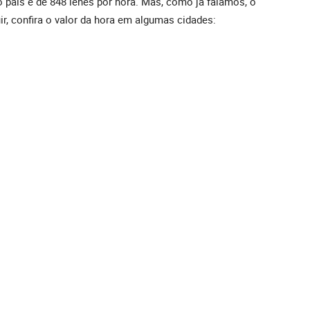
 país é de 848 ienes por hora. Mas, como já falamos, o
ir, confira o valor da hora em algumas cidades: