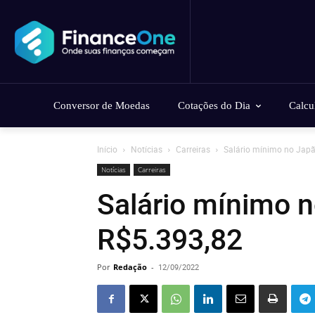
Conversor de Moedas
Cotações do Dia
Calcu
Início
Notícias
Carreiras
Salário mínimo no Japã
Notícias
Carreiras
Salário mínimo 
R$5.393,82
Por
Redação
-
12/09/2022