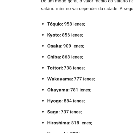
De um modo geral, o valor médio do salário no
salário mínimo vai depender da cidade. A segu
958 ienes;
Tóquio:
856 ienes;
Kyoto:
909 ienes;
Osaka:
868 ienes;
Chiba:
738 ienes;
Tottori:
777 ienes;
Wakayama:
781 ienes;
Okayama:
884 ienes;
Hyogo:
737 ienes;
Saga:
818 ienes;
Hiroshima: