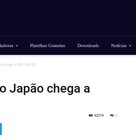
ladoras
Planilhas Gratuitas
Downloads
Notícias
o chega a R$5.393,82
no Japão chega a
62274
0