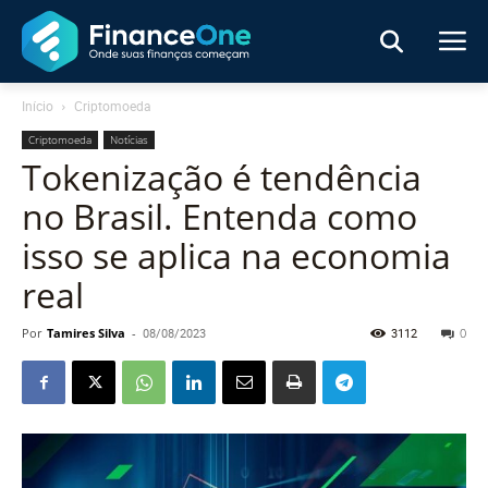
Início
Criptomoeda
Criptomoeda
Notícias
Tokenização é tendência
no Brasil. Entenda como
isso se aplica na economia
real
Por
Tamires Silva
-
08/08/2023
3112
0