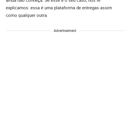
ainda não conheça. Se esse é o seu caso, nós te
explicamos: essa é uma plataforma de entregas assim
como qualquer outra.
Advertisement