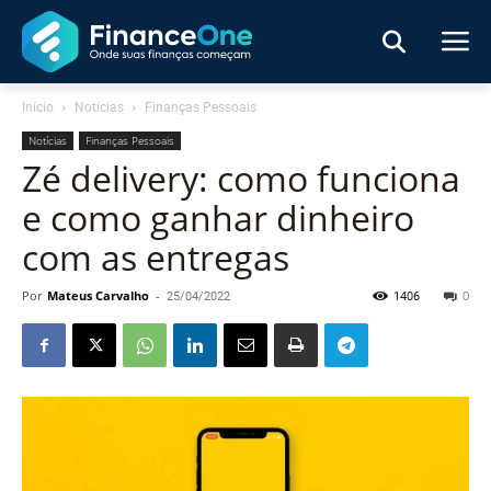
Início
Notícias
Finanças Pessoais
Notícias
Finanças Pessoais
Zé delivery: como funciona
e como ganhar dinheiro
com as entregas
Por
Mateus Carvalho
-
25/04/2022
1406
0