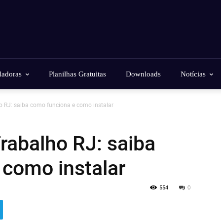
ladoras
Planilhas Gratuitas
Downloads
Notícias
o RJ: saiba como funciona e como instalar
Trabalho RJ: saiba
 como instalar
554
0