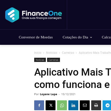
Conversor de Moedas
Cotações do Dia
Calcu
Início
Notícias
Carreiras
Aplicativo Mais Trabalh
Notícias
Carreiras
Aplicativo Mais 
como funciona e
Por
Loyane Lapa
-
15/12/2021