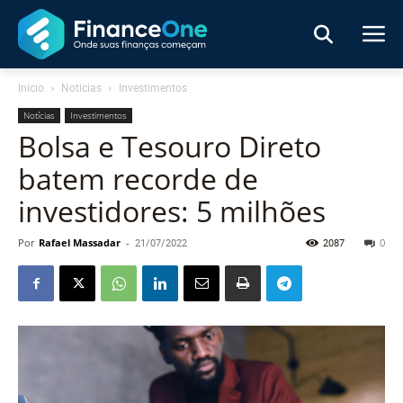
Início
Notícias
Investimentos
Notícias
Investimentos
Bolsa e Tesouro Direto
batem recorde de
investidores: 5 milhões
Por
Rafael Massadar
-
21/07/2022
2087
0