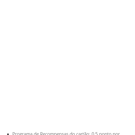
Programa de Recompensas do cartão: 0,5 ponto por