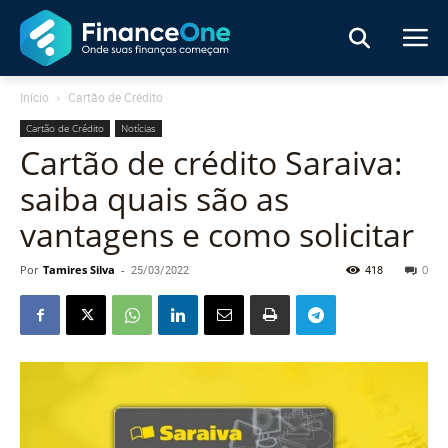
Início
Cartão de Crédito
Cartão de Crédito
Notícias
Cartão de crédito Saraiva:
saiba quais são as
vantagens e como solicitar
Por
Tamires Silva
-
25/03/2022
418
0