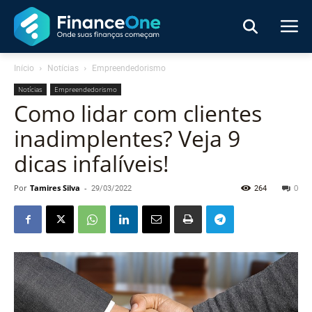
Início
Notícias
Empreendedorismo
Notícias
Empreendedorismo
Como lidar com clientes
inadimplentes? Veja 9
dicas infalíveis!
Por
Tamires Silva
-
29/03/2022
264
0