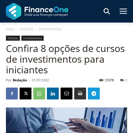
Início
Notícias
Investimentos
Notícias
Investimentos
Confira 8 opções de cursos
de investimentos para
iniciantes
Por
Redação
-
01/07/2022
21078
0