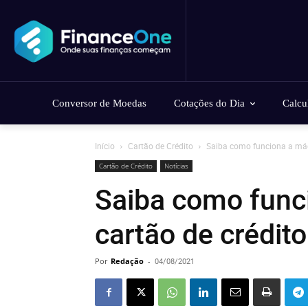
Conversor de Moedas
Cotações do Dia
Calcu
Início
Cartão de Crédito
Saiba como funciona a máqu
Cartão de Crédito
Notícias
Saiba como func
cartão de crédito
Por
Redação
-
04/08/2021