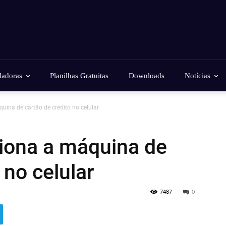
ladoras
Planilhas Gratuitas
Downloads
Notícias
ina de cartão de crédito no celular
iona a máquina de
 no celular
7487
0