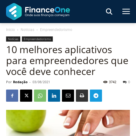
Início
Notícias
Empreendedorismo
Notícias
Empreendedorismo
10 melhores aplicativos
para empreendedores que
você deve conhecer
Por
Redação
-
03/08/2021
3742
0