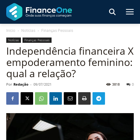
Início
Notícias
Finanças Pessoais
Notícias
Finanças Pessoais
Independência financeira X
empoderamento feminino:
qual a relação?
Por
Redação
-
09/07/2021
3818
0