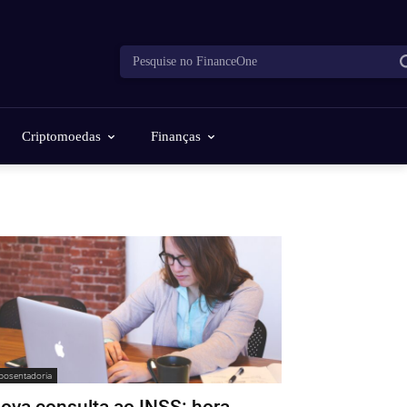
Pesquise no FinanceOne
Criptomoedas
Finanças
posentadoria
ova consulta ao INSS: hora