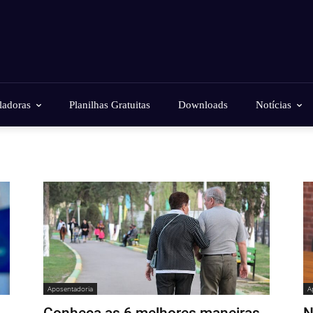
ladoras
Planilhas Gratuitas
Downloads
Notícias
Aposentadoria
A
Conheça as 6 melhores maneiras
N