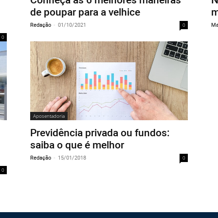
de poupar para a velhice
m
Redação
-
01/10/2021
Ma
0
0
Aposentadoria
Previdência privada ou fundos:
saiba o que é melhor
Redação
-
15/01/2018
0
0