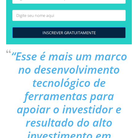
INSCREVER GRATUITAMENTE
“Esse é mais um marco
no desenvolvimento
tecnológico de
ferramentas para
apoiar o investidor e
resultado do alto
investimento em