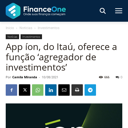
Início
Notícias
Investimentos
Notícias
Investimentos
App íon, do Itaú, oferece a
função ‘agregador de
investimentos’
Por
Camila Miranda
-
10/08/2021
666
0